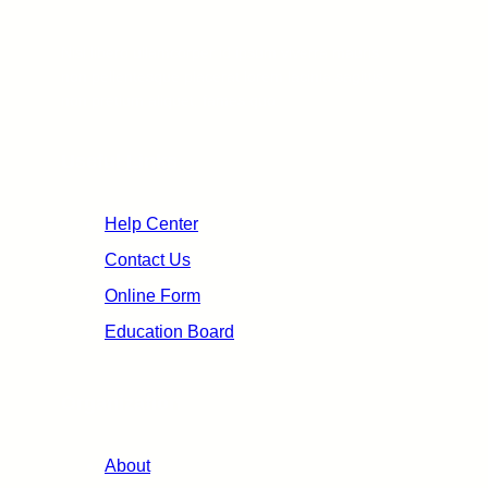
Nisl libero ullamcorper id ipsum viverra mauris
non pellentesque placerat lorem lacinia sagittis
non pretium aliquet, fames quo.
Useful Links
Help Center
Contact Us
Online Form
Education Board
Organization
About