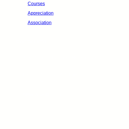
Courses
Appreciation
Association
Contact info
Jl. Niti Mandala Renon No.88, Denpasar, Bali
– 80239
Phone : (316) 212-3456, Email :
xyz@example.com
Follow Us On: