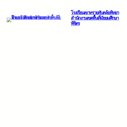
ข้าม
โรงเรียนเขาทรายทับคล้อพิทยา
ไป
สำนักงานเขตพื้นที่มัธยมศึกษา
ยัง
พิจิตร
เนื้อหา
About Us
Nisl libero ullamcorper id ipsum viverra mauris