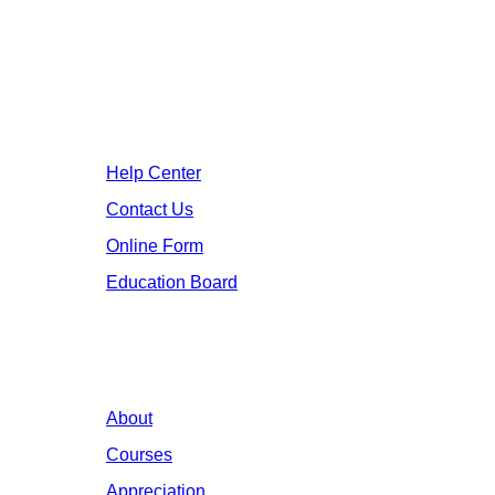
non pellentesque placerat lorem lacinia sagittis
non pretium aliquet, fames quo.
Useful Links
Help Center
Contact Us
Online Form
Education Board
Organization
About
Courses
Appreciation