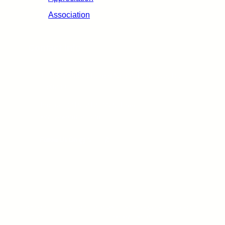
Association
Contact info
Jl. Niti Mandala Renon No.88, Denpasar, Bali
– 80239
Phone : (316) 212-3456, Email :
xyz@example.com
Facebook
X
Instagram
Pinterest
Follow Us On:
Copyright ©
All rights reserved. Theme Gigantic Education by
2025.
Kortez Themes.