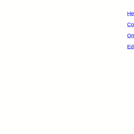
Nisl libero ullamcorper id
He
ipsum viverra mauris non
Co
pellentesque placerat lorem
On
lacinia sagittis non pretium
aliquet, fames quo.
Ed
Copyr