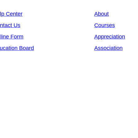
lp Center
About
ntact Us
Courses
line Form
Appreciation
ucation Board
Association
ight © 2025.
All rights reserved. Theme Gigantic Education by Kortez 