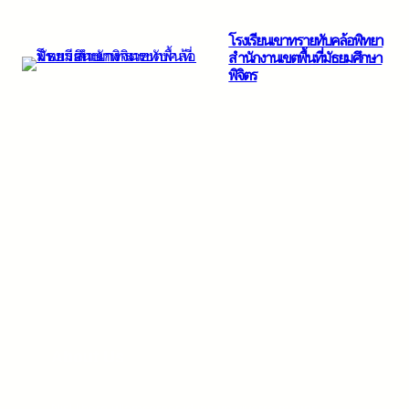
ข้าม
โรงเรียนเขาทรายทับคล้อพิทยา
ไป
สำนักงานเขตพื้นที่มัธยมศึกษา
ยัง
พิจิตร
เนื้อหา
About Us
Nisl libero ullamcorper id ipsum viverra mauris