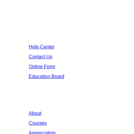
non pellentesque placerat lorem lacinia sagittis
non pretium aliquet, fames quo.
Useful Links
Help Center
Contact Us
Online Form
Education Board
Organization
About
Courses
Appreciation