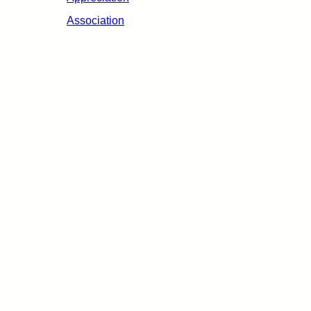
Association
Contact info
Jl. Niti Mandala Renon No.88, Denpasar, Bali
– 80239
Phone : (316) 212-3456, Email :
xyz@example.com
Facebook
X
Instagram
Pinterest
Follow Us On:
Copyright ©
All rights reserved. Theme Gigantic Education by
2025.
Kortez Themes.