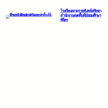
ข้าม
โรงเรียนเขาทรายทับคล้อพิทยา
ไป
สำนักงานเขตพื้นที่มัธยมศึกษา
ยัง
พิจิตร
เนื้อหา
About Us
Nisl libero ullamcorper id ipsum viverra mauris