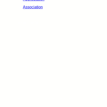
Association
Contact info
Jl. Niti Mandala Renon No.88, Denpasar, Bali
– 80239
Phone : (316) 212-3456, Email :
xyz@example.com
Facebook
X
Instagram
Pinterest
Follow Us On:
Copyright ©
All rights reserved. Theme Gigantic Education by
2025.
Kortez Themes.