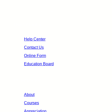
non pellentesque placerat lorem lacinia sagittis
non pretium aliquet, fames quo.
Useful Links
Help Center
Contact Us
Online Form
Education Board
Organization
About
Courses
Appreciation