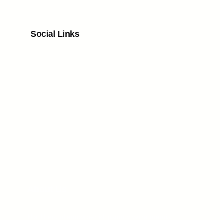
Social Links
Facebook
Twitter
LinkedIn
Instagram
About Us
Nisl libero ullamcorper id ipsum viverra mauris