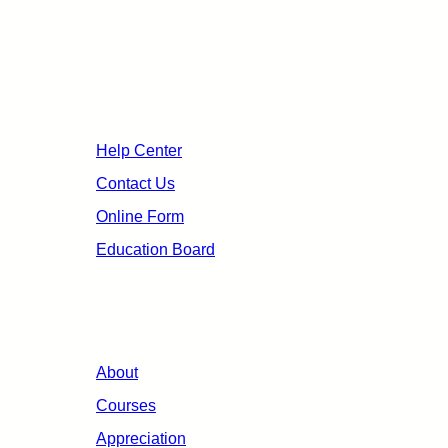
non pellentesque placerat lorem lacinia sagittis
non pretium aliquet, fames quo.
Useful Links
Help Center
Contact Us
Online Form
Education Board
Organization
About
Courses
Appreciation