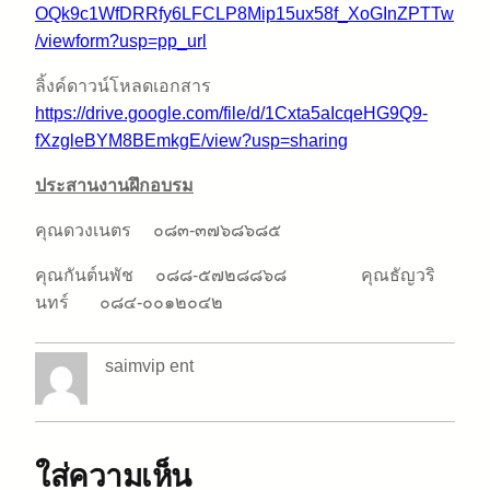
OQk9c1WfDRRfy6LFCLP8Mip15ux58f_XoGInZPTTw
/viewform?usp=pp_url
ลิ้งค์ดาวน์โหลดเอกสาร
https://drive.google.com/file/d/1Cxta5aIcqeHG9Q9-
fXzgleBYM8BEmkgE/view?usp=sharing
ประสานงานฝึกอบรม
คุณดวงเนตร ๐๘๓-๓๗๖๘๖๘๕
คุณกันต์นพัช ๐๘๘-๕๗๒๘๘๖๘ คุณธัญวริ
นทร์ ๐๘๔-๐๐๑๒๐๔๒
saimvip ent
ใส่ความเห็น