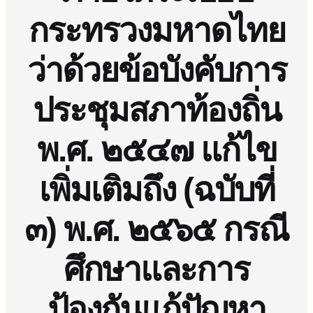
กระทรวงมหาดไทย
ว่าด้วยข้อบังคับการ
ประชุมสภาท้องถิ่น
พ.ศ. ๒๕๔๗ แก้ไข
เพิ่มเติมถึง (ฉบับที่
๓) พ.ศ. ๒๕๖๕ กรณี
ศึกษาและการ
ป้องกันแก้ปัญหา