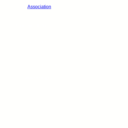
Association
Contact info
Jl. Niti Mandala Renon No.88, Denpasar, Bali
– 80239
Phone : (316) 212-3456, Email :
xyz@example.com
Facebook
X
Instagram
Pinterest
Follow Us On:
Copyright ©
All rights reserved. Theme Gigantic Education by
2025.
Kortez Themes.