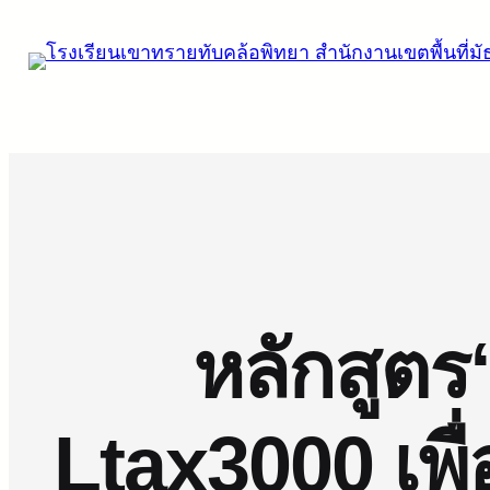
ข้าม
ไป
ยัง
เนื้อหา
หลักสูต
Ltax3000 เพื