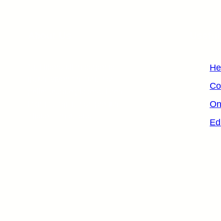
About Us
Useful
Nisl libero ullamcorper id
He
ipsum viverra mauris non
Co
pellentesque placerat lorem
On
lacinia sagittis non pretium
aliquet, fames quo.
Ed