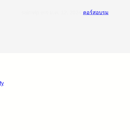
saimvip ent
·
ม.ค. 12, 2024
·
คอร์สอบรม
fy