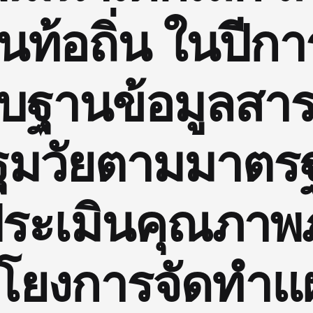
ท้อถิ่น ในปีก
บบฐานข้อมูลส
ฐมวัยตามมาตร
ประเมินคุณภา
มโยงการจัดทำแผน