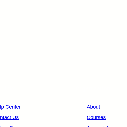
 Links
Organization
lp Center
About
ntact Us
Courses