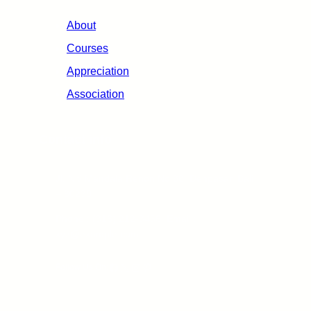
About
Courses
Appreciation
Association
Contact info
Jl. Niti Mandala Renon No.88, Denpasar, Bali
– 80239
Phone : (316) 212-3456, Email :
xyz@example.com
Facebook
X
Instagram
Pinterest
Follow Us On: