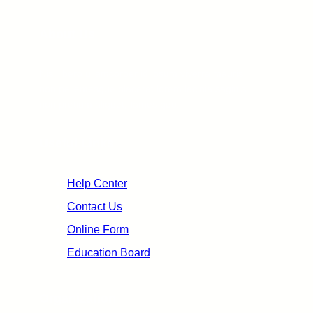
About Us
Nisl libero ullamcorper id ipsum viverra mauris
non pellentesque placerat lorem lacinia sagittis
non pretium aliquet, fames quo.
Useful Links
Help Center
Contact Us
Online Form
Education Board
Organization